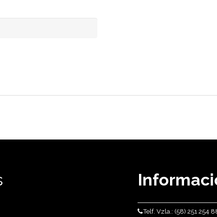
atorio
s
Informaci
Telf. Vzla.: (58) 251 254 8