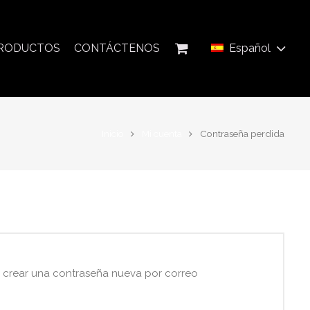
PRODUCTOS
CONTÁCTENOS
Español
Inicio
Mi cuenta
Contraseña perdida
ra crear una contraseña nueva por correo