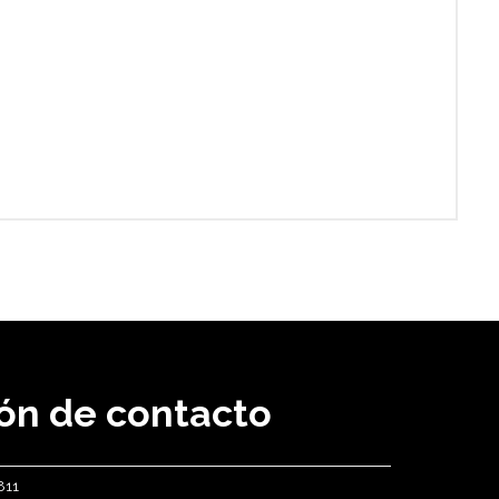
ón
de contacto
811