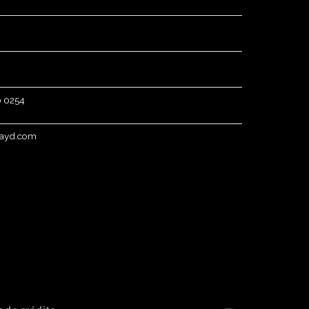
50 0254
hayd.com