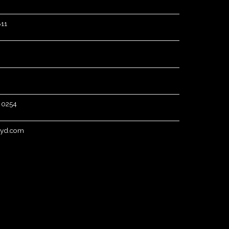
811
0 0254
ayd.com