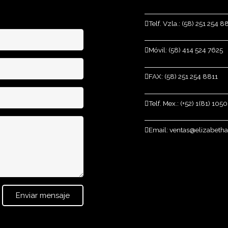
Telf. Vzla.: (58) 251 254 8
Móvil: (58) 414 524 7625
FAX: (58) 251 254 8811
Telf. Mex.: (+52) 1(81) 105
Email: ventas@elizabeth
Enviar mensaje